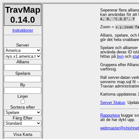
TravMap
Sepererar flera alli
kan användas för att
0.14.0
A, B, "C,D,E", F
Zoom =
x,y,zoom f
Instruktioner
Allians, spelare, och 
gör det hela snabbare
Server
Spelare och allianse
använda deras ID istä
hittas på
byn
och
stat
Allians
Gruppera efter Allian
varförsig.
Spelare
Ifall server-datan ver
serverns map.sql fil -
By
Travian administratörer
Kartorna uppdateras 
Linjer
Server Status
: Updat
Sortera efter
Rapportera
buggar som
Färg Efter
att de har dykt upp.
webmaster@shishnet