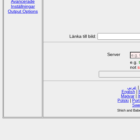
Avancerade
Inställningar
Output Options
Länka till bild:
Server
e.g.
not
s
عربي
|
English
|
Magyar
|
I
Polski
|
Por
Swe
Shish and Babel